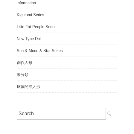
information
Kigurumi Series
Litte Fat People Series
New Type Doll
Sun & Moon & Star Series
創作人形
未分類
球体関節人形