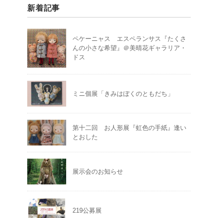
新着記事
ペケーニャス エスペランサス『たくさ
んの小さな希望』＠美晴花ギャラリア・
ドス
ミニ個展「きみはぼくのともだち」
第十二回 お人形展『虹色の手紙』逢い
とおした
展示会のお知らせ
219公募展